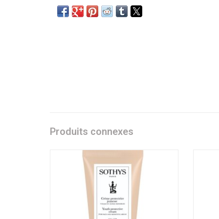
Produits connexes
Fluide protecteur zones sensibles SPF 50 -
Crème 
visage
50 ml
AJOUTER AU PANIER