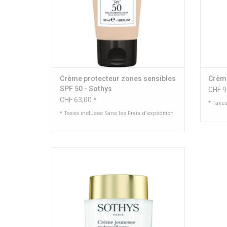
Crème protecteur zones sensibles
Crème
SPF 50 - Sothys
CHF 9
CHF 63,00 *
* Taxe
* Taxes incluses Sans les
Frais d'expédition
Crème jeunesse redensifiante - Pour tous
types de peau
AJOUTER AU PANIER