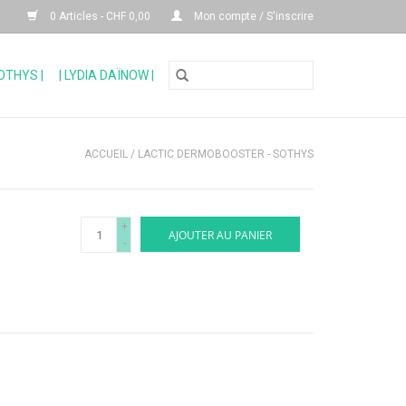
0 Articles - CHF 0,00
Mon compte / S'inscrire
SOTHYS |
| LYDIA DAÏNOW |
ACCUEIL
/
LACTIC DERMOBOOSTER - SOTHYS
+
AJOUTER AU PANIER
-