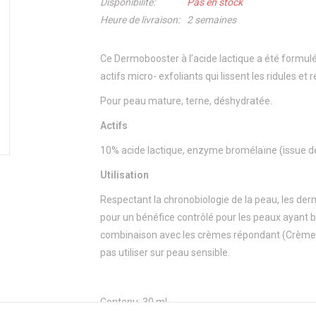
Disponibilité:
Pas en stock
Heure de livraison:
2 semaines
Ce Dermobooster à l’acide lactique a été formulé
actifs micro- exfoliants qui lissent les ridules et r
Pour peau mature, terne, déshydratée.
Actifs
10% acide lactique, enzyme bromélaïne (issue de
Utilisation
Respectant la chronobiologie de la peau, les der
pour un bénéfice contrôlé pour les peaux ayant 
combinaison avec les crèmes répondant (Crèmes 
pas utiliser sur peau sensible.
Contenu: 30 ml