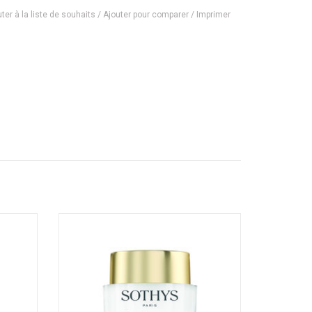
ter à la liste de souhaits
/
Ajouter pour comparer
/
Imprimer
s types
Crème jeunesse restructurante - Pour tous
types de peau
AJOUTER AU PANIER