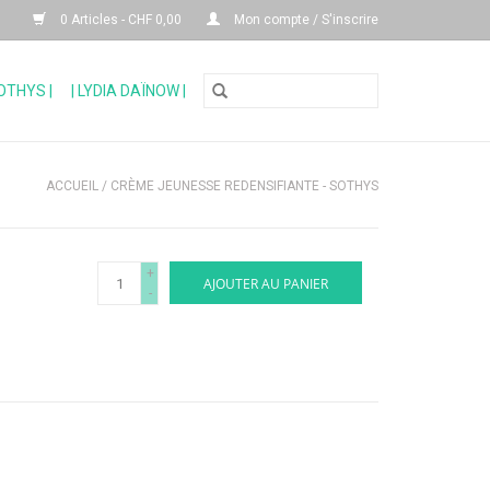
0 Articles - CHF 0,00
Mon compte / S'inscrire
SOTHYS |
| LYDIA DAÏNOW |
ACCUEIL
/
CRÈME JEUNESSE REDENSIFIANTE - SOTHYS
+
AJOUTER AU PANIER
-