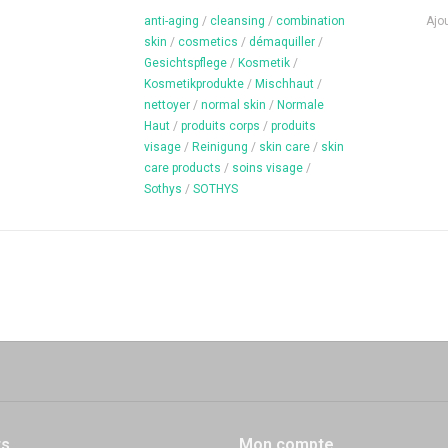
anti-aging
/
cleansing
/
combination
Ajou
Parfaitement régénérée, la peau est comme rede
skin
/
cosmetics
/
démaquiller
/
jeunesse de leur crème*.
* Auto-évaluation réalis
Gesichtspflege
/
Kosmetik
/
l’une des 7 Crèmes jeunesse pendant 30 jours d’uti
Kosmetikprodukte
/
Mischhaut
/
spécifiques.
nettoyer
/
normal skin
/
Normale
Haut
/
produits corps
/
produits
visage
/
Reinigung
/
skin care
/
skin
care products
/
soins visage
/
Contenu: 50 ml
Sothys
/
SOTHYS
ts
Mon compte