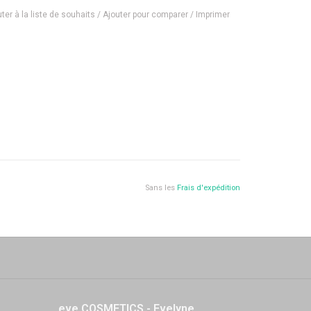
ter à la liste de souhaits
/
Ajouter pour comparer
/
Imprimer
nsifiée. 86% des femmes sont satisfaites de l’effet
ée sur 146 personnes de 24 à 85 ans, ayant utilisé
lisation bi-quotidienne selon leurs attentes anti-âge
Sans les
Frais d'expédition
eve COSMETICS - Evelyne