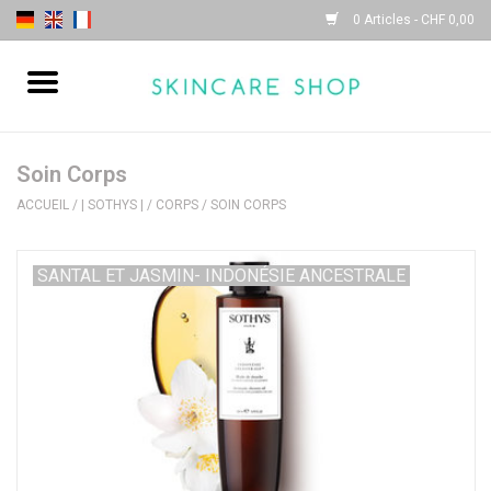
0 Articles - CHF 0,00
Accueil
| Sothys |
Soin Corps
ACCUEIL
/
| SOTHYS |
/
CORPS
/
SOIN CORPS
| Lydia Daïnow |
SANTAL ET JASMIN- INDONÉSIE ANCESTRALE