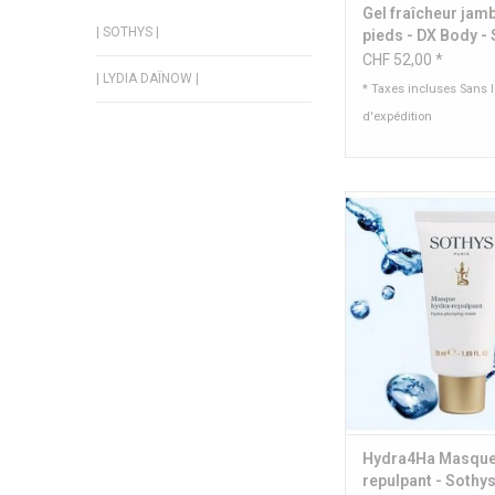
Gel fraîcheur jam
| SOTHYS |
pieds - DX Body -
CHF 52,00 *
| LYDIA DAÏNOW |
* Taxes incluses Sans 
d'expédition
Masque hydratant, l
visiblement repulpée, 
teint retrouve son
Contenu: 50 
AJOUTER AU PA
Hydra4Ha Masque
repulpant - Sothy