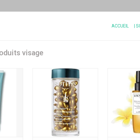
ACCUEIL
| 
oduits visage
Sérum à la Vitamine C pure,
Elixir nourriss
concentrée à 20%
d’oranger et
NIER
Contenu:
Contenu
60 capsules à 0.4 ml
AJOUTER 
AJOUTER AU PANIER