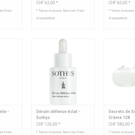
CHF 62,00 *
CHF 60,00 *
les
Frais
* Taxes incluses Sans les
Frais
* Taxes incluses
d'expédition
d'expédition
um / Masque
Sérum pour une peau plus
Crème anti-
lumineuse et plus éclatante
ml
Conten
AJOUTER AU PANIER
NIER
AJOUTER 
nte -
Sérum défense éclat -
Secrets de S
Sothys
Crème 128
CHF 126,00 *
CHF 580,00 *
les
Frais
* Taxes incluses Sans les
Frais
* Taxes incluses