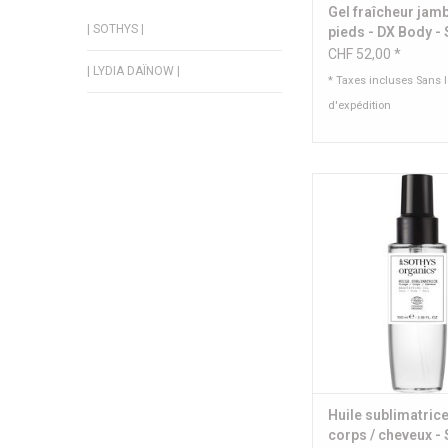
Gel fraîcheur jam
| SOTHYS |
pieds - DX Body -
CHF 52,00 *
| LYDIA DAÏNOW |
* Taxes incluses Sans 
d'expédition
Huile sublimatrice visa
cheveux
Contenu : 100
AJOUTER AU PA
Huile sublimatrice
corps / cheveux -