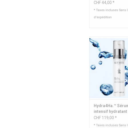
Organics®
CHF 44,00 *
* Taxes incluses Sans 
d'expédition
Sérum intensif hydr
tous types de 
Contenu: 50 
AJOUTER AU PA
Hydra4Ha.™ Séru
intensif hydratant
CHF 119,00 *
* Taxes incluses Sans 