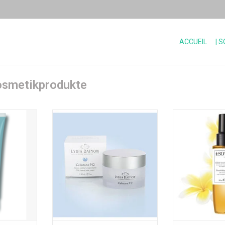
ACCUEIL
| 
osmetikprodukte
Sans parfum
Elixir nourriss
Disponible en 2 tailles
d’oranger et
NIER
AJOUTER AU PANIER
Contenu
AJOUTER 