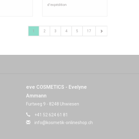
d'expédition
1
2
3
4
5
17
eve COSMETICS - Evelyne
Ammann
Furtweg 9 - 8248 Uhwiesen
+41 52 624 61 81
info@kosmetik-onlineshop.ch