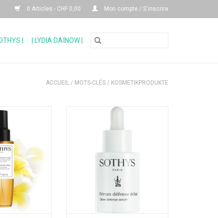
0 Articles - CHF 0,00
Mon compte / S'inscrire
SOTHYS |
| LYDIA DAÏNOW |
ACCUEIL
/
MOTS-CLÉS
/
KOSMETIKPRODUKTE
ant corps - Fleur
Sérum pour une peau plus
 bois de cèdre
lumineuse et plus éclatante
AJOUTER AU PANIER
: 100 ml
AU PANIER