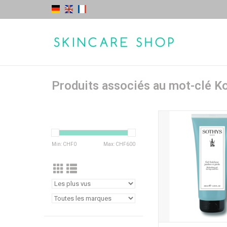
Produits associés au mot-clé K
200 ml
AJOUTER AU PA
Min: CHF
0
Max: CHF
600