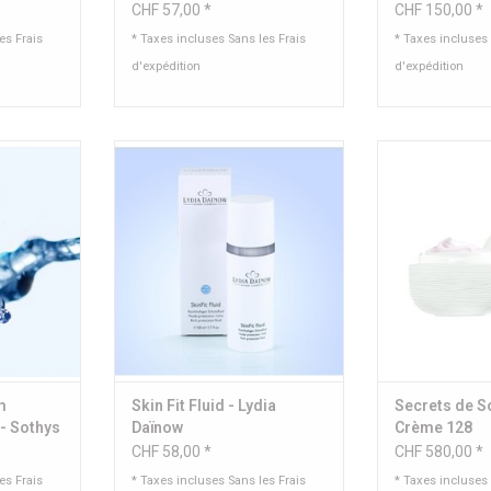
CHF 57,00 *
CHF 150,00 *
les
Frais
* Taxes incluses Sans les
Frais
* Taxes incluses
d'expédition
d'expédition
atant pour
Fluide riche à base d’extraits de
Crème anti-
peau
mousse et d’huiles naturelles
précieuses
Conten
ml
AJOUTER 
Contenu: 50 ml
NIER
AJOUTER AU PANIER
m
Skin Fit Fluid - Lydia
Secrets de S
 - Sothys
Daïnow
Crème 128
CHF 58,00 *
CHF 580,00 *
les
Frais
* Taxes incluses Sans les
Frais
* Taxes incluses