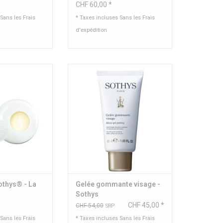
CHF 60,00 *
 Sans les
Frais
* Taxes incluses Sans les
Frais
d'expédition
âge prestige
Gommage douceur pour peau
sèche
u: 50 ml
Contenu: 50 ml
AU PANIER
AJOUTER AU PANIER
othys® - La
Gelée gommante visage -
Sothys
CHF 45,00 *
CHF 54,00
SRP
 Sans les
Frais
* Taxes incluses Sans les
Frais