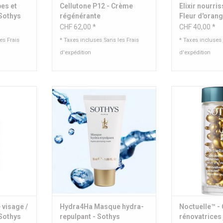
bes et
Cellutone P12 - Crème
Elixir nourri
 Sothys
régénérante
Fleur d'orang
cèdre
CHF 62,00 *
CHF 40,00 *
les
Frais
* Taxes incluses Sans les
Frais
* Taxes incluses
d'expédition
d'expédition
ge / corps /
Masque hydratant, la peau est
Sérum à la Vi
visiblement repulpée, lissée et le
concent
teint retrouve son éclat.
 ml
Con
Contenu: 50 ml
60 capsul
NIER
AJOUTER AU PANIER
AJOUTER 
 visage /
Hydra4Ha Masque hydra-
Noctuelle™ -
 Sothys
repulpant - Sothys
rénovatrices