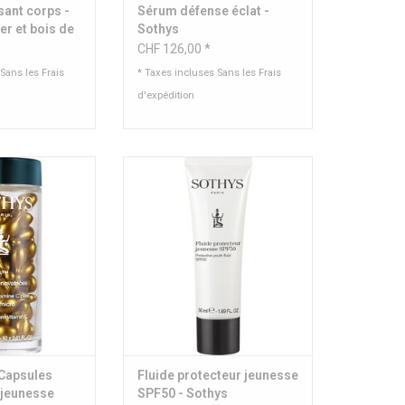
ssant corps -
Sérum défense éclat -
er et bois de
Sothys
CHF 126,00 *
 Sans les
Frais
* Taxes incluses Sans les
Frais
d'expédition
tamine C pure,
Fluide protecteur jeunesse SPF50
rée à 20%
- Sothys
AJOUTER AU PANIER
tenu:
es à 0.4 ml
AU PANIER
 Capsules
Fluide protecteur jeunesse
 jeunesse
SPF50 - Sothys