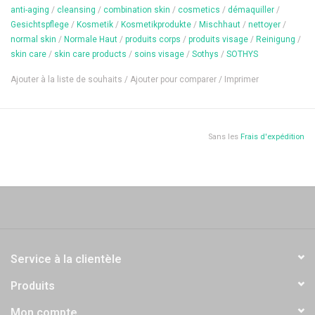
Découvrez le Sérum perfecteur de silhouette : l’indispensable allié
anti-aging
/
cleansing
/
combination skin
/
cosmetics
/
démaquiller
/
minceur pour une silhouette qui paraît visiblement affinée et
Gesichtspflege
/
Kosmetik
/
Kosmetikprodukte
/
Mischhaut
/
nettoyer
/
redessinée.
normal skin
/
Normale Haut
/
produits corps
/
produits visage
/
Reinigung
/
skin care
/
skin care products
/
soins visage
/
Sothys
/
SOTHYS
Un effet visuel lissant immédiat, les imperfections localisées
Ajouter à la liste de souhaits
/
Ajouter pour comparer
/
Imprimer
s’estompent visiblement, l’aspect de la peau est significativement
amélioré.
Sa texture sensorielle non collante pénètre rapidement et laisse la
Sans les
Frais d'expédition
peau plus belle à la vue comme au toucher.
Objectif : action globale sur l’aspect de la cellulite grâce à son
complexe d’actifs haute performance issu du monde végétal et
marin.
APPLICATION
Appliquer 1 ou 2 fois par jour en fonction des résultats souhaités,
par légers effleurages sur les zones du corps concernées.
Service à la clientèle
Quantité: 200 ml
Produits
Mon compte