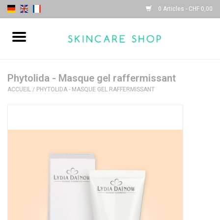
0 Articles - CHF 0,00
Accueil
| Sothys |
Phytolida - Masque gel raffermissant
ACCUEIL
/
PHYTOLIDA - MASQUE GEL RAFFERMISSANT
| Lydia Daïnow |