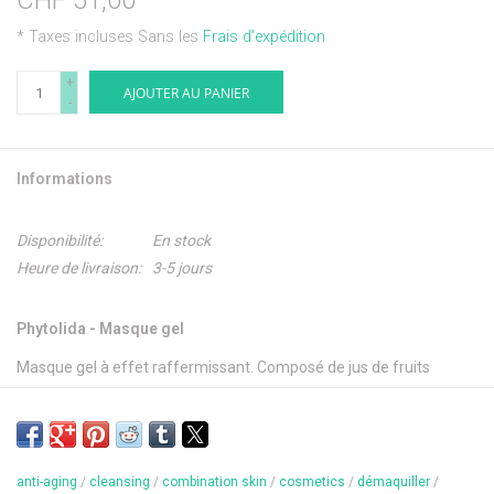
CHF 51,00
* Taxes incluses Sans les
Frais d'expédition
+
AJOUTER AU PANIER
-
Informations
Disponibilité:
En stock
Heure de livraison:
3-5 jours
Phytolida - Masque gel
Masque gel à effet raffermissant. Composé de jus de fruits
naturels, d’aloe vera et avec le complexe phyto LD. Lisse la peau et
améliore durablement sa structure.
anti-aging
/
cleansing
/
combination skin
/
cosmetics
/
démaquiller
/