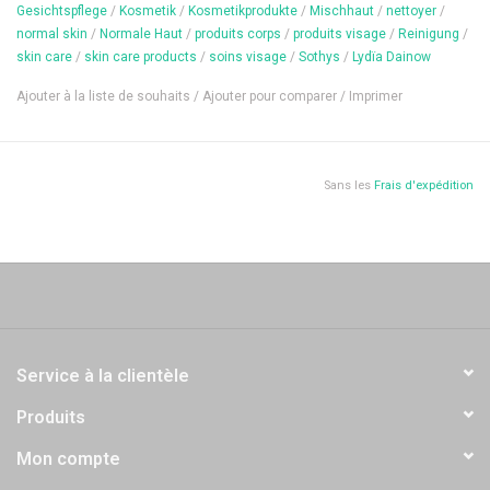
Contenu: 75 ml
Gesichtspflege
/
Kosmetik
/
Kosmetikprodukte
/
Mischhaut
/
nettoyer
/
normal skin
/
Normale Haut
/
produits corps
/
produits visage
/
Reinigung
/
skin care
/
skin care products
/
soins visage
/
Sothys
/
Lydïa Dainow
Ajouter à la liste de souhaits
/
Ajouter pour comparer
/
Imprimer
Sans les
Frais d'expédition
Service à la clientèle
Produits
Mon compte