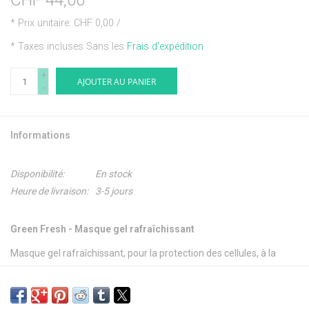
CHF 44,00
* Prix unitaire: CHF 0,00 /
* Taxes incluses Sans les
Frais d'expédition
+
AJOUTER AU PANIER
-
Informations
Disponibilité:
En stock
Heure de livraison:
3-5 jours
Green Fresh - Masque gel rafraîchissant
Masque gel rafraîchissant, pour la protection des cellules, à la
propolis et à l’extrait d’écorce de saule. Apaise, clarifie et affine la
peau. Hydrate les peaux impures et irritées.