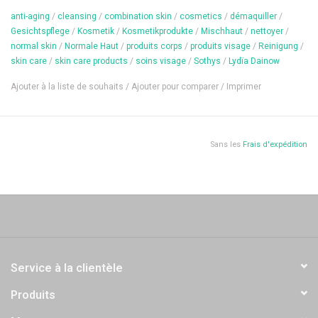
anti-aging
/
cleansing
/
combination skin
/
cosmetics
/
démaquiller
/
Contenu: 75 ml
Gesichtspflege
/
Kosmetik
/
Kosmetikprodukte
/
Mischhaut
/
nettoyer
/
normal skin
/
Normale Haut
/
produits corps
/
produits visage
/
Reinigung
/
skin care
/
skin care products
/
soins visage
/
Sothys
/
Lydïa Dainow
Ajouter à la liste de souhaits
/
Ajouter pour comparer
/
Imprimer
Sans les
Frais d'expédition
Service à la clientèle
Produits