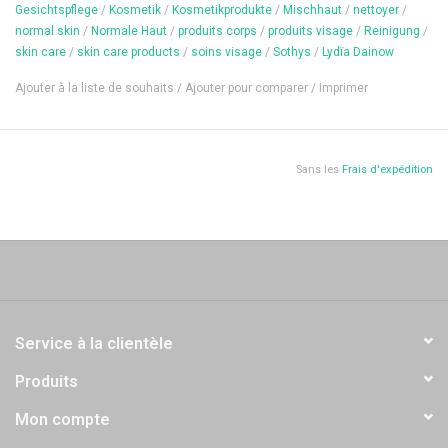
Gesichtspflege
/
Kosmetik
/
Kosmetikprodukte
/
Mischhaut
/
nettoyer
/
- Pour tous les types de peau
normal skin
/
Normale Haut
/
produits corps
/
produits visage
/
Reinigung
/
skin care
/
skin care products
/
soins visage
/
Sothys
/
Lydïa Dainow
- Testé dermatologiquement
Ajouter à la liste de souhaits
/
Ajouter pour comparer
/
Imprimer
- Masque biodégradable / Sachets recyclables
- Végétalien
- Sans parfum
Sans les
Frais d'expédition
Actifs
- Vitamines A, B, C et E - protègent contre les radicaux libres et
renforcent la barrière naturelle de la peau, lui conférant un éclat
naturel.
Service à la clientèle
- Poudre de matcha organique - riche en antioxydants, elle
protège la peau contre le vieillissement photo-induit et a un effet
Produits
équilibrant.
Mon compte
- Rétinol (vitamine A) - atténue les rides et unifie le teint - Huile de