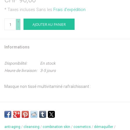
CHF 90,00
* Taxes incluses Sans les
Frais d'expédition
+
AJOUTER AU PANIER
-
Informations
Disponibilité:
En stock
Heure de livraison:
3-5 jours
Masque non tissé multivitaminé rafraîchissant :
- Hydrate intensément la peau
- Procure un éclat naturel
- Le coup de fouet fraîcheur pour la peau fatiguée
anti-aging
/
cleansing
/
combination skin
/
cosmetics
/
démaquiller
/