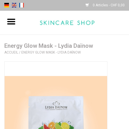
0 Articles - CHF 0,00
Accueil
| Sothys |
Energy Glow Mask - Lydia Daïnow
ACCUEIL
/
ENERGY GLOW MASK - LYDIA DAÏNOW
| Lydia Daïnow |