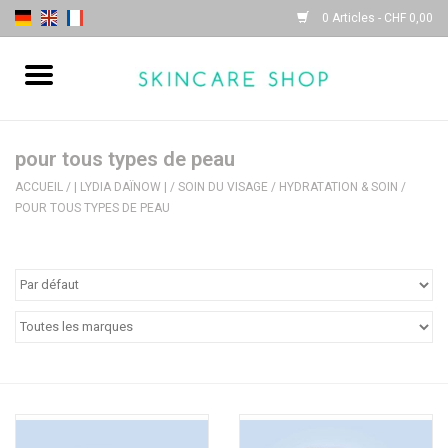
0 Articles - CHF 0,00
Accueil
| Sothys |
pour tous types de peau
ACCUEIL
/
| LYDIA DAÏNOW |
/
SOIN DU VISAGE
/
HYDRATATION & SOIN
/
POUR TOUS TYPES DE PEAU
| Lydia Daïnow |