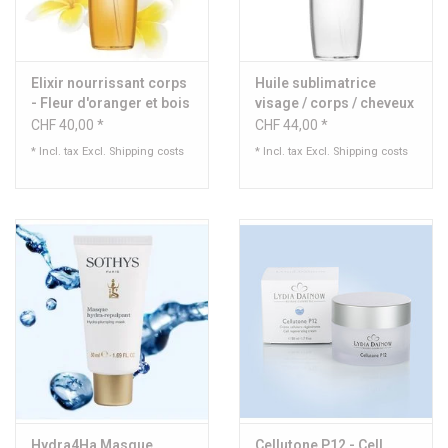
Elixir nourrissant corps
Huile sublimatrice
- Fleur d'oranger et bois
visage / corps / cheveux
de cèdre
- Sothys Organics®
CHF 40,00 *
CHF 44,00 *
* Incl. tax Excl.
Shipping costs
* Incl. tax Excl.
Shipping costs
Hydra4Ha Masque
Cellutone P12 - Cell