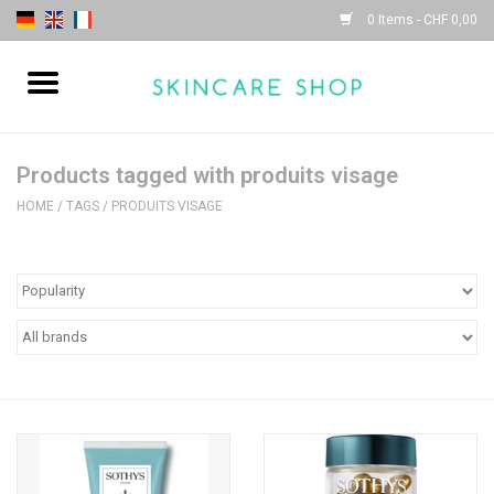
0 Items - CHF 0,00
Home
| Sothys |
Products tagged with produits visage
HOME
/
TAGS
/
PRODUITS VISAGE
| Lydia Daïnow |