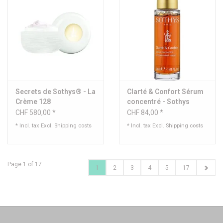
Secrets de Sothys® - La
Clarté & Confort Sérum
Crème 128
concentré - Sothys
CHF 580,00 *
CHF 84,00 *
* Incl. tax Excl.
Shipping costs
* Incl. tax Excl.
Shipping costs
Page 1 of 17
1
2
3
4
5
17