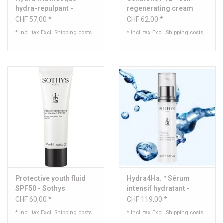
hydra-repulpant -
regenerating cream
Sothys
CHF 57,00 *
CHF 62,00 *
* Incl. tax Excl.
Shipping costs
* Incl. tax Excl.
Shipping costs
Protective youth fluid
Hydra4Ha.™ Sérum
SPF50 - Sothys
intensif hydratant -
Sothys
CHF 60,00 *
CHF 119,00 *
* Incl. tax Excl.
Shipping costs
* Incl. tax Excl.
Shipping costs