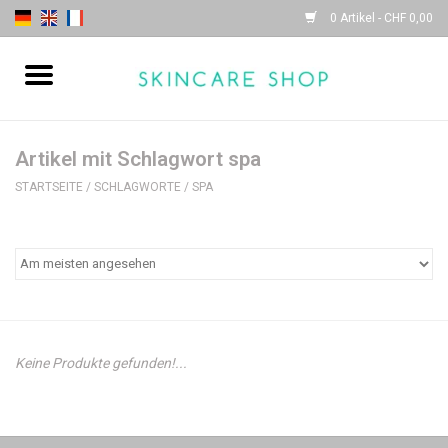
0 Artikel - CHF 0,00
Startseite
| Sothys |
Artikel mit Schlagwort spa
STARTSEITE
/
SCHLAGWORTE
/
SPA
| Lydia Daïnow |
Keine Produkte gefunden!...