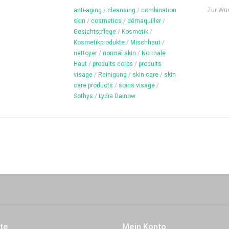
anti-aging
/
cleansing
/
combination
Zur Wu
skin
/
cosmetics
/
démaquiller
/
Gesichtspflege
/
Kosmetik
/
Kosmetikprodukte
/
Mischhaut
/
nettoyer
/
normal skin
/
Normale
Haut
/
produits corps
/
produits
visage
/
Reinigung
/
skin care
/
skin
care products
/
soins visage
/
Sothys
/
Lydïa Dainow
te
Mein Konto