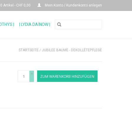
0 Artikel - CHF 0,00
Mein Konto / Kundenkonto anlegen
SOTHYS |
| LYDIA DAÏNOW |
STARTSEITE
/
JUBILEE BAUME - DEKOLLÉTEPFLEGE
+
ZUM WARENKORB HINZUFÜGEN
-