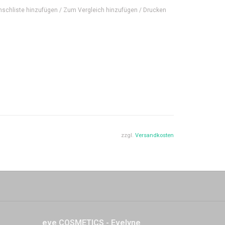
nschliste hinzufügen
/
Zum Vergleich hinzufügen
/
Drucken
zzgl.
Versandkosten
eve COSMETICS - Evelyne