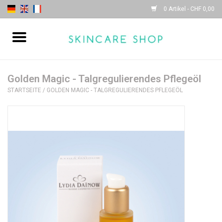
0 Artikel - CHF 0,00
Startseite
| Sothys |
Golden Magic - Talgregulierendes Pflegeöl
STARTSEITE
/
GOLDEN MAGIC - TALGREGULIERENDES PFLEGEÖL
| Lydia Daïnow |