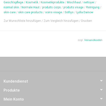
Gesichtspflege
/
Kosmetik
/
Kosmetikprodukte
/
Mischhaut
/
nettoyer
/
→ Vegan
normal skin
/
Normale Haut
/
produits corps
/
produits visage
/
Reinigung
/
skin care
/
skin care products
/
soins visage
/
Sothys
/
Lydïa Dainow
Zur Wunschliste hinzufügen
/
Zum Vergleich hinzufügen
/
Drucken
Anwendung
: Auf die gereinigte Haut auftragen und gut
einmassieren. Auch als Nachtpflege geeignet.
zzgl.
Versandkosten
Inhalt: 30 ml
Kundendienst
Produkte
Mein Konto