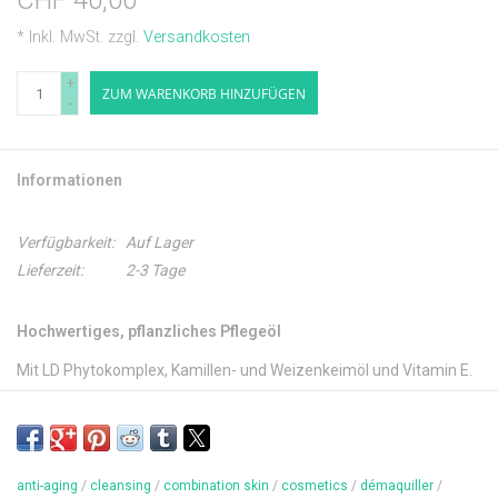
CHF 40,00
* Inkl. MwSt. zzgl.
Versandkosten
+
ZUM WARENKORB HINZUFÜGEN
-
Informationen
Verfügbarkeit:
Auf Lager
Lieferzeit:
2-3 Tage
Hochwertiges, pflanzliches Pflegeöl
Mit LD Phytokomplex, Kamillen- und Weizenkeimöl und Vitamin E.
Normalisiert die Haut, reguliert die Talgproduktion, mildert
Irritationen und verfeinert die Poren, verleiht einen glatten und
gleichmässigen Teint
anti-aging
/
cleansing
/
combination skin
/
cosmetics
/
démaquiller
/
→ Für unreine, fettige Haut