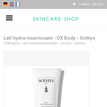
0 Artikel - CHF 0,00
Startseite
| Sothys |
Lait hydra-nourrissant - DX Body - Sothys
STARTSEITE
/
LAIT HYDRA-NOURRISSANT - DX BODY - SOTHYS
| Lydia Daïnow |