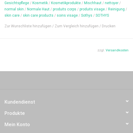
Entdecken Sie die feuchtigkeitsspendende und nährende Milch:
Gesichtspflege
/
Kosmetik
/
Kosmetikprodukte
/
Mischhaut
/
nettoyer
/
eine Ikone von Sothys!
normal skin
/
Normale Haut
/
produits corps
/
produits visage
/
Reinigung
/
skin care
/
skin care products
/
soins visage
/
Sothys
/
SOTHYS
Die feuchtigkeitsspendende Milch ist eine wahre
Zur Wunschliste hinzufügen
/
Zum Vergleich hinzufügen
/
Drucken
Feuchtigkeitsquelle, die den Schutzfilm der Haut wiederherstellt
und ihr Komfort und Zartheit verleiht.
zzgl.
Versandkosten
Inhalt: 200 ml
Kundendienst
Produkte
Mein Konto