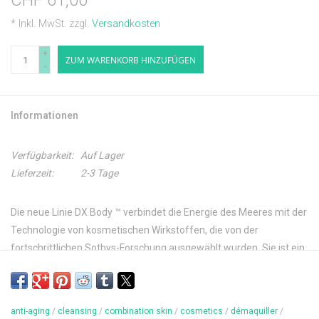
CHF 61,00
* Inkl. MwSt. zzgl.
Versandkosten
+
ZUM WARENKORB HINZUFÜGEN
-
Informationen
Verfügbarkeit:
Auf Lager
Lieferzeit:
2-3 Tage
Die neue Linie DX Body ™ verbindet die Energie des Meeres mit der
Technologie von kosmetischen Wirkstoffen, die von der
fortschrittlichen Sothys-Forschung ausgewählt wurden. Sie ist ein
Konzentrat an Wirksamkeit, das das Beste aus Wissenschaft und
Natur vereint.
anti-aging
/
cleansing
/
combination skin
/
cosmetics
/
démaquiller
/