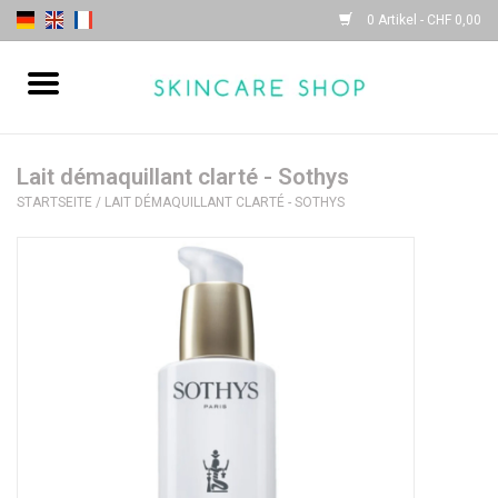
0 Artikel - CHF 0,00
Startseite
| Sothys |
Lait démaquillant clarté - Sothys
STARTSEITE
/
LAIT DÉMAQUILLANT CLARTÉ - SOTHYS
| Lydia Daïnow |