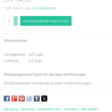
CHF 34,00
* Inkl. MwSt. zzgl.
Versandkosten
+
ZUM WARENKORB HINZUFÜGEN
-
Informationen
Verfügbarkeit:
Auf Lager
Lieferzeit:
2-3 Tage
Reinigungsmilch Clarté für die Haut mit Rötungen
Gefäßstärkender Hamamelis-Extrakt mindert Rötungen.
Inhalt: 200 ml
anti-aging
/
cleansing
/
combination skin
/
cosmetics
/
démaquiller
/