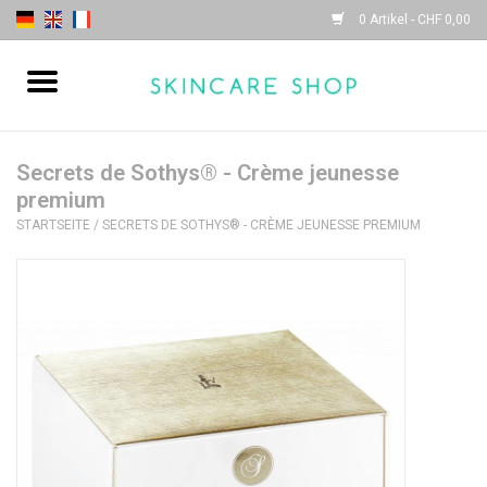
0 Artikel - CHF 0,00
Startseite
| Sothys |
Secrets de Sothys® - Crème jeunesse
premium
STARTSEITE
/
SECRETS DE SOTHYS® - CRÈME JEUNESSE PREMIUM
| Lydia Daïnow |