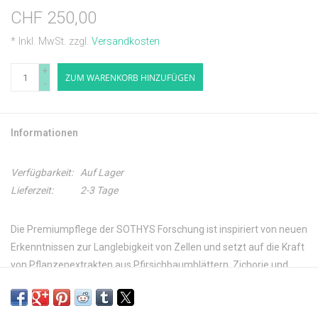
CHF 250,00
* Inkl. MwSt. zzgl.
Versandkosten
+
ZUM WARENKORB HINZUFÜGEN
-
Informationen
Verfügbarkeit:
Auf Lager
Lieferzeit:
2-3 Tage
Die Premiumpflege der SOTHYS Forschung ist inspiriert von neuen
Erkenntnissen zur Langlebigkeit von Zellen und setzt auf die Kraft
von Pflanzenextrakten aus Pfirsichbaumblättern, Zichorie und
Rotalge gegen alle Zeichen der Hautalterung. Erleben Sie seidige
Texturen mit Sofort-Effekt – ein Genuss für Ihre Haut!