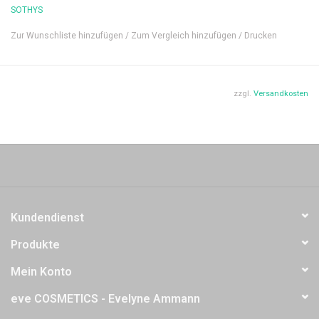
Auβergewöhnliche Pflege gegen die sichtbaren Zeichen der
SOTHYS
Hautalterung mit Lifting-Effekt und sofort glättender Wirkung.
Zur Wunschliste hinzufügen
/
Zum Vergleich hinzufügen
/
Drucken
Inhalt: 50 ml
zzgl.
Versandkosten
Kundendienst
Produkte
Mein Konto
eve COSMETICS - Evelyne Ammann