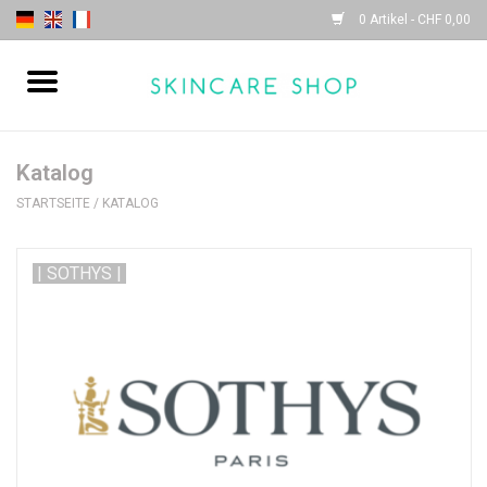
0 Artikel - CHF 0,00
Startseite
| Sothys |
Katalog
STARTSEITE
/
KATALOG
| Lydia Daïnow |
| SOTHYS |