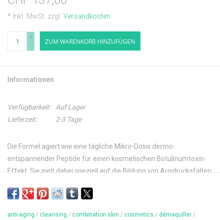
CHF 137,00
* Inkl. MwSt. zzgl.
Versandkosten
+
ZUM WARENKORB HINZUFÜGEN
-
Informationen
Verfügbarkeit:
Auf Lager
Lieferzeit:
2-3 Tage
Die Formel agiert wie eine tägliche Mikro-Dosis dermo-
entspannender Peptide für einen kosmetischen Botulinumtoxin-
Effekt. Sie zielt dabei speziell auf die Bildung von Ausdrucksfalten
und -fältchen ab, die von den täglichen Mikroanspannungen des
Gesichts verursacht werden. Dieses Kosmetikprodukt der
neuesten Generation ist als Alternative oder zur Verstärkung von
anti-aging
/
cleansing
/
combination skin
/
cosmetics
/
démaquiller
/