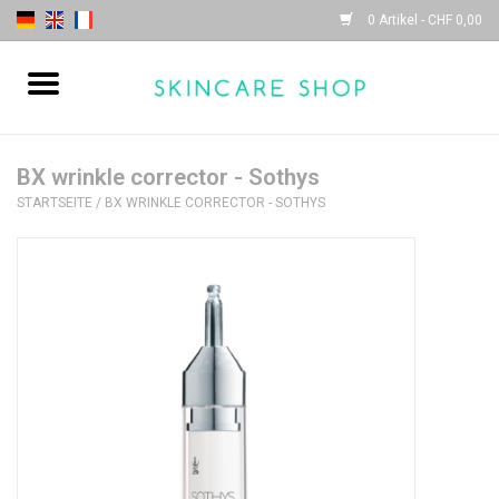
0 Artikel - CHF 0,00
Startseite
| Sothys |
BX wrinkle corrector - Sothys
STARTSEITE
/
BX WRINKLE CORRECTOR - SOTHYS
| Lydia Daïnow |