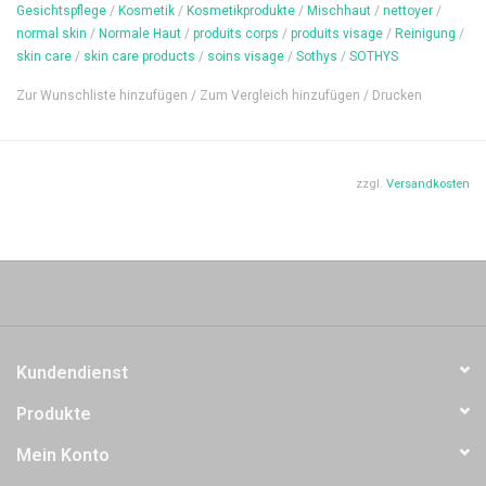
hautkosmetischen Botulinumtoxin-Injektionen anzuwenden.
Gesichtspflege
/
Kosmetik
/
Kosmetikprodukte
/
Mischhaut
/
nettoyer
/
normal skin
/
Normale Haut
/
produits corps
/
produits visage
/
Reinigung
/
Anwendung
skin care
/
skin care products
/
soins visage
/
Sothys
/
SOTHYS
Tragen Sie das Produkt mithilfe des hochpräzisen Applikators
Zur Wunschliste hinzufügen
/
Zum Vergleich hinzufügen
/
Drucken
morgens und abends direkt auf die betroffenen Bereiche auf:
Stirnfalten, Krähenfüße, Zornesfalte, Nasolabialfalten. Führen Sie
anschließend eine leichte Streichmassage durch.
zzgl.
Versandkosten
Ergebnis
Ausdrucksfalten werden sichtbar gemindert, die Haut wird glatter
und das Gesicht wirkt jünger. Die Gesichtszüge wirken entspannter
und verjüngt.
Inhalt: 15 ml
Kundendienst
Produkte
Mein Konto